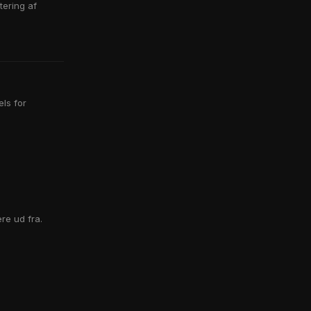
ering af
ls for
re ud fra.