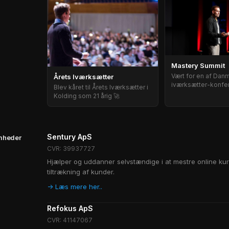
Mastery Summit
Vært for en af Dan
Årets Iværksætter
iværksætter-konfe
Blev kåret til Årets Iværksætter i
Kolding som 21 årig 🚀
Sentury ApS
mheder
CVR: 39937727
Hjælper og uddanner selvstændige i at mestre online kur
tiltrækning af kunder.
-> Læs mere her..
Refokus ApS
CVR: 41147067