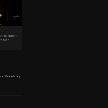
marks største
rencer
ser/forløb og