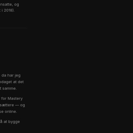
ansatte, og
i 2018).
 da har jeg
pdaget at det
et samme.
t for Mastery
ksættere — og
se online.
på at bygge