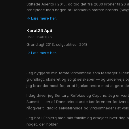
Stiftede Asento i 2015, og tog det fra 2000 kroner til 20 
arbejdede med nogen af Danmarks største brands (Solgt 
-> Læs mere her..
Karat24 ApS
CVR: 35481176
Grundlagt 2013, solgt aktiver 2018.
-> Læs mere her..
Jeg byggede min første virksomhed som teenager. Siden
grundlagt, skaleret og solgt selskaber — og undervejs o
jeg brænder mest for, er at hjælpe andre med at gøre d
I dag driver jeg Sentury, Refokus og Captino. Jeg er vær
Summit — en af Danmarks største konferencer for ivær
rådgiver til daglig selvstændige og virksomheder i at vok
Jeg bor i Esbjerg med min familie og arbejder hver dag 
noget, der holder.