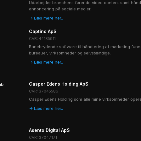
Udarbejder branchens førende video content samt håndt
annoncering på sociale medier.
-> Læs mere her..
Captino ApS
CVR: 44185911
Banebrydende software til håndtering af marketing funne
bureauer, virksomheder og selvstændige.
-> Læs mere her..
Casper Edens Holding ApS
ab
CVR: 37045586
Casper Edens Holding som alle mine virksomheder opere
-> Læs mere her..
Asento Digital ApS
CVR: 37047171