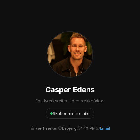
Casper Edens
Far. Iværksætter. I den rækkefølge.
Skaber min fremtid
Iværksætter
Esbjerg
1.49 PM
Email